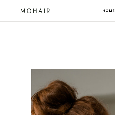
HOM
Main 
Coutu
Tailor
Main 
Landin
Coutu
Tailor
Landin