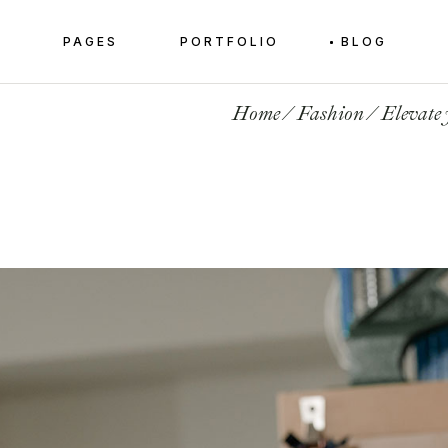
E
PAGES
PORTFOLIO
BLOG
Home
About Me
Standard List
Right Sidebar
Produ
re Home
Our Team
Gallery List
Left Sidebar
Product
Home
Fashion
Elevate 
 Home
Our History
Slider List
No Sidebar
Shop
Home
About Me
Standard List
Right Sidebar
Produ
g
Our Services
List Layouts
Post Formats
re Home
Our Team
Gallery List
Left Sidebar
Product
Our News
Single Types
 Home
Our History
Slider List
No Sidebar
Shop
Pricing Plans
g
Our Services
List Layouts
Post Formats
Contact Us
Our News
Single Types
Get In Touch
Pricing Plans
FAQ Page
Contact Us
Get In Touch
FAQ Page