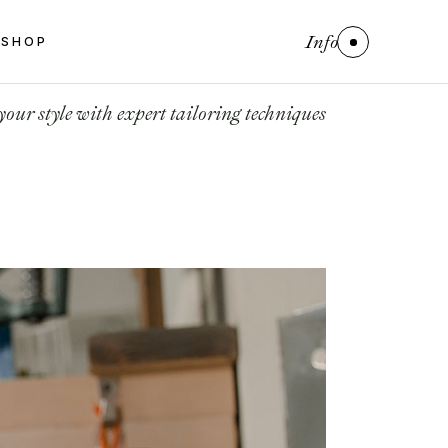
Info
SHOP
ct List
 Single
your style with expert tailoring techniques
 Pages
ct List
 Single
 Pages