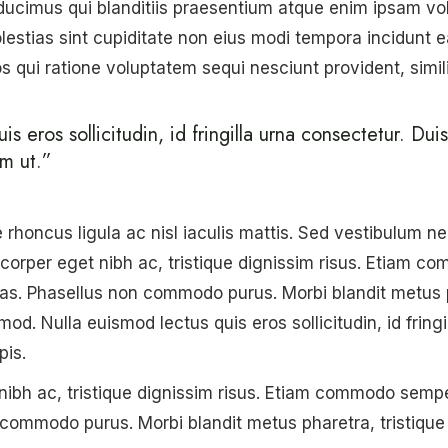
ducimus qui blanditiis praesentium atque enim ipsam v
lestias sint cupiditate non eius modi tempora incidunt e
 qui ratione voluptatem sequi nesciunt provident, simil
s eros sollicitudin, id fringilla urna consectetur. Duis
um ut.”
honcus ligula ac nisl iaculis mattis. Sed vestibulum nec 
mcorper eget nibh ac, tristique dignissim risus. Etiam 
as. Phasellus non commodo purus. Morbi blandit metus ph
d. Nulla euismod lectus quis eros sollicitudin, id fringi
pis.
nibh ac, tristique dignissim risus. Etiam commodo semp
 commodo purus. Morbi blandit metus pharetra, tristique